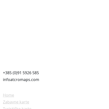
Gospodarstvo je početak i kraj svega. Ne
možete imati uspješnu reformu obrazovanja ili
bilo koju drugu reformu ako nemate snažno
gospodarstvo.
- David Cameron
+385 (0)91 5926 585
infoatcromaps.com
Home
Zabavne karte
Turističke karte