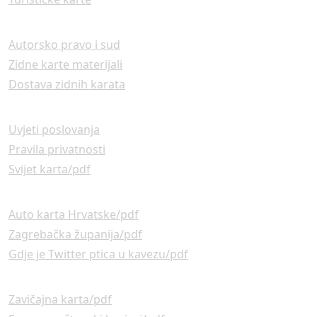
Autorsko pravo i sud
Zidne karte materijali
Dostava zidnih karata
Uvjeti poslovanja
Pravila privatnosti
Svijet karta/pdf
Auto karta Hrvatske/pdf
Zagrebačka županija/pdf
Gdje je Twitter ptica u kavezu/pdf
Zavičajna karta/pdf