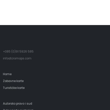
- Samuel Johnson
+385 (0)91 5926 585
infoatcromaps.com
Home
Zabavne karte
Turističke karte
Autorsko pravo i sud