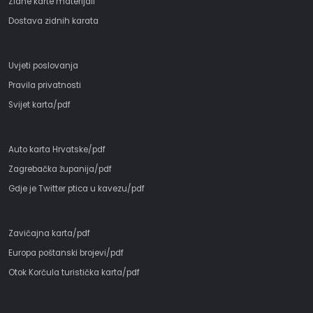
Zidne karte materijali
Dostava zidnih karata
Uvjeti poslovanja
Pravila privatnosti
Svijet karta/pdf
Auto karta Hrvatske/pdf
Zagrebačka županija/pdf
Gdje je Twitter ptica u kavezu/pdf
Zavičajna karta/pdf
Europa poštanski brojevi/pdf
Otok Korčula turistička karta/pdf