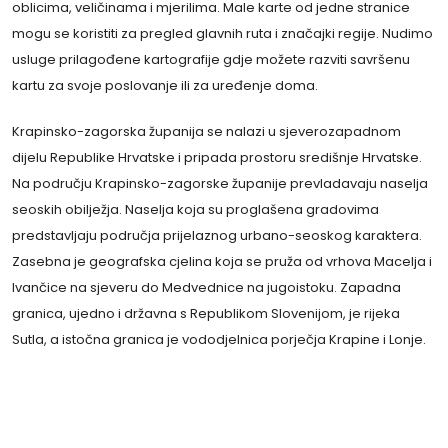
oblicima, veličinama i mjerilima. Male karte od jedne stranice
mogu se koristiti za pregled glavnih ruta i značajki regije. Nudimo
usluge prilagođene kartografije gdje možete razviti savršenu
kartu za svoje poslovanje ili za uređenje doma.
Krapinsko-zagorska županija se nalazi u sjeverozapadnom
dijelu Republike Hrvatske i pripada prostoru središnje Hrvatske.
Na području Krapinsko-zagorske županije prevladavaju naselja
seoskih obilježja. Naselja koja su proglašena gradovima
predstavljaju područja prijelaznog urbano-seoskog karaktera.
Zasebna je geografska cjelina koja se pruža od vrhova Macelja i
Ivančice na sjeveru do Medvednice na jugoistoku. Zapadna
granica, ujedno i državna s Republikom Slovenijom, je rijeka
Sutla, a istočna granica je vododjelnica porječja Krapine i Lonje.
Integritet bez znanja je slab i beskorisan, a
znanje bez integriteta opasno je i strašno.