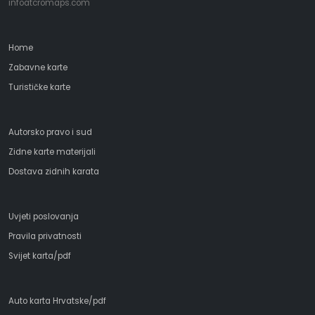
infoatcromaps.com
Home
Zabavne karte
Turističke karte
Autorsko pravo i sud
Zidne karte materijali
Dostava zidnih karata
Uvjeti poslovanja
Pravila privatnosti
Svijet karta/pdf
Auto karta Hrvatske/pdf