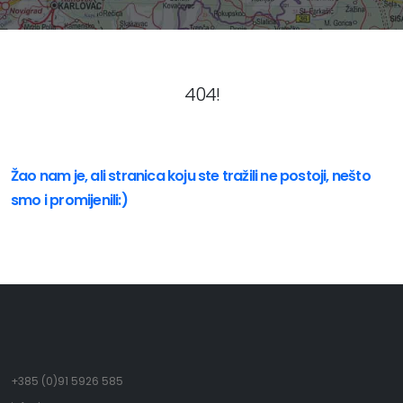
404!
Žao nam je, ali stranica koju ste tražili ne postoji, nešto
smo i promijenili:)
+385 (0)91 5926 585