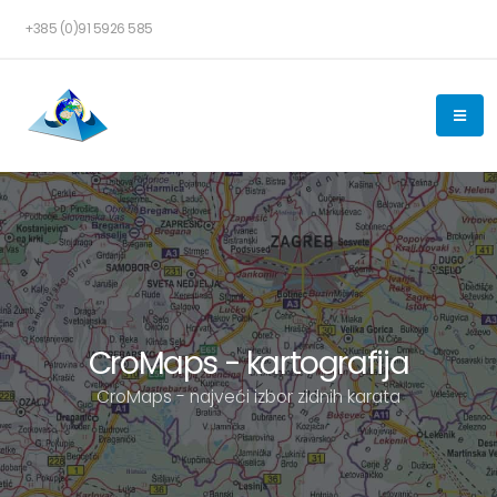
+385 (0)91 5926 585
CroMaps - kartografija
CroMaps - najveći izbor zidnih karata