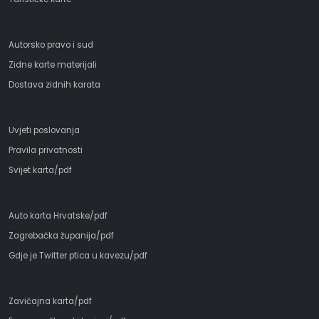
Autorsko pravo i sud
Zidne karte materijali
Dostava zidnih karata
Uvjeti poslovanja
Pravila privatnosti
Svijet karta/pdf
Auto karta Hrvatske/pdf
Zagrebačka županija/pdf
Gdje je Twitter ptica u kavezu/pdf
Zavičajna karta/pdf