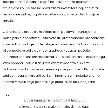
podijeljena na županije ili općine. Savršeno za poslovne
stručnjake koji se šire na nova tržišta, investitore koji analiziraju
regionalne prilike, logističke tvrtke koje planiraju distribucijske
mreže.
Zidne karte u uredu služe višestrukim poslovnim funkcijama,
poboljšanje operativne učinkovitosti i profesionalne prezentacije
Koriste ih tvrtke koje nude usluge na određenim lokacijama kako
bi pomogle osoblju da mapira adrese kupaca i pošalje
informacije terenskim radnicima. Karte poštanskih brojeva mogu
vam pomoći u vizualizaciji relevantnih podataka s karte i
dobivanju uvida u vaše složene skupove podataka. Proračunske
tablice mogu biti prevrtljive. Svi ih imamo, svi ih nekako znamo
koristiti, vizualizacija podataka je puno lakša na zidnoj karti.
Dobar karakter se ne formira u tjednu ili
mjesecu. Stvara se malo po malo, dan po dan.