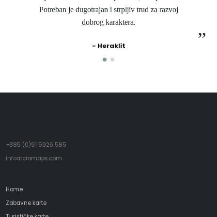
Potreban je dugotrajan i strpljiv trud za razvoj
dobrog karaktera.
- Heraklit
+385 (0)91 5926 585
infoatcromaps.com
Home
Zabavne karte
Turističke karte