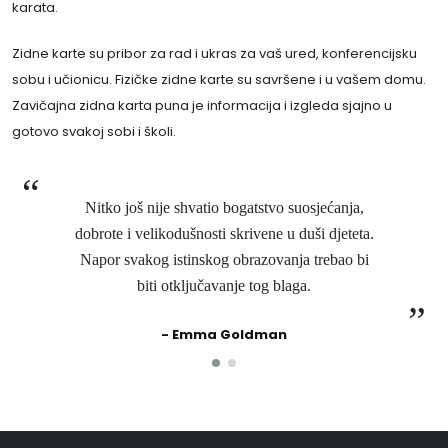
karata.
Zidne karte su pribor za rad i ukras za vaš ured, konferencijsku
sobu i učionicu. Fizičke zidne karte su savršene i u vašem domu.
Zavičajna zidna karta puna je informacija i izgleda sjajno u
gotovo svakoj sobi i školi.
Nitko još nije shvatio bogatstvo suosjećanja,
dobrote i velikodušnosti skrivene u duši djeteta.
Napor svakog istinskog obrazovanja trebao bi
biti otključavanje tog blaga.
- Emma Goldman