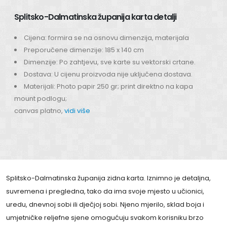
Splitsko-Dalmatinska županija karta detalji
Cijena: formira se na osnovu dimenzija, materijala
Preporučene dimenzije: 185 x 140 cm
Dimenzije: Po zahtjevu, sve karte su vektorski crtane.
Dostava: U cijenu proizvoda nije uključena dostava.
Materijali: Photo papir 250 gr; print direktno na kapa
mount podlogu;
canvas platno,
vidi više
Splitsko-Dalmatinska županija zidna karta. Iznimno je detaljna,
suvremena i pregledna, tako da ima svoje mjesto u učionici,
uredu, dnevnoj sobi ili dječjoj sobi. Njeno mjerilo, sklad boja i
umjetničke reljefne sjene omogućuju svakom korisniku brzo