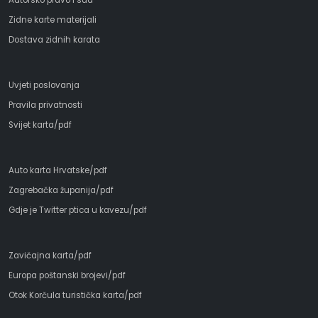
Zidne karte materijali
Dostava zidnih karata
Uvjeti poslovanja
Pravila privatnosti
Svijet karta/pdf
Auto karta Hrvatske/pdf
Zagrebačka županija/pdf
Gdje je Twitter ptica u kavezu/pdf
Zavičajna karta/pdf
Europa poštanski brojevi/pdf
Otok Korčula turistička karta/pdf