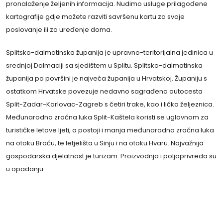
pronalaženje željenih informacija. Nudimo usluge prilagođene
kartografije gdje možete razviti savršenu kartu za svoje
poslovanje ili za uređenje doma.
Splitsko-dalmatinska županija je upravno-teritorijalna jedinica u
srednjoj Dalmaciji sa sjedištem u Splitu. Splitsko-dalmatinska
županija po površini je najveća županija u Hrvatskoj. Županiju s
ostatkom Hrvatske povezuje nedavno sagrađena autocesta
Split-Zadar-Karlovac-Zagreb s četiri trake, kao i lička željeznica.
Međunarodna zračna luka Split-Kaštela koristi se uglavnom za
turističke letove ljeti, a postoji i manja međunarodna zračna luka
na otoku Braču, te letjelišta u Sinju i na otoku Hvaru. Najvažnija
gospodarska djelatnost je turizam. Proizvodnja i poljoprivreda su
u opadanju.
Opasnost danas nije toliko da će strojevi naučiti
razmišljati i osjećati, već da će ljudi to prestati