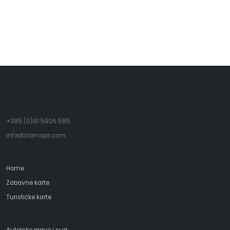
činiti.
- Ferry
+385 (0)91 5926 585
infoatcromaps.com
Home
Zabavne karte
Turističke karte
Autorsko pravo i sud